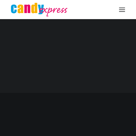
© 2026
Candyexpress
– Der Snack für’s Büro
KONTAKT