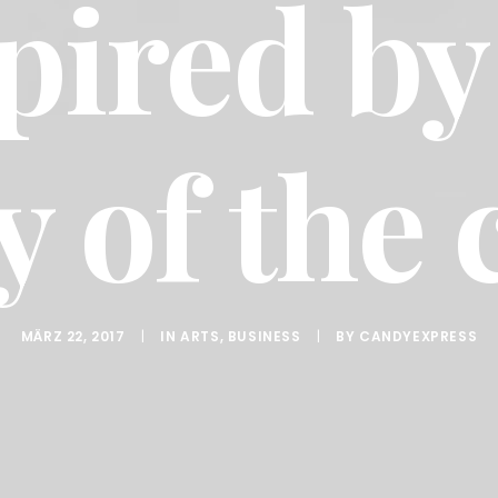
pired by
y of the 
MÄRZ 22, 2017
|
IN
ARTS
,
BUSINESS
|
BY
CANDYEXPRESS