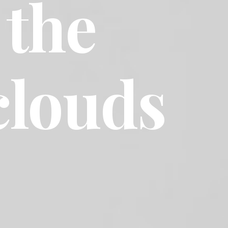
 the
clouds