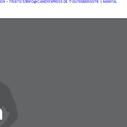
109 – 7159712
INFO@CANDYEXPRESS.DE
GUTENBERGSTR. 1, MAINTAL
n