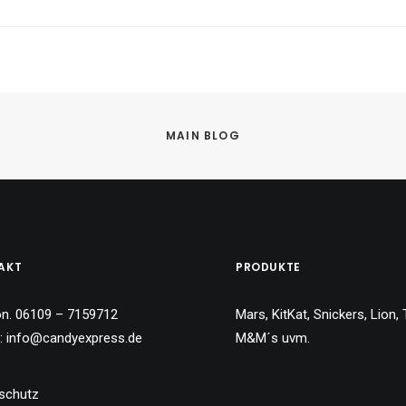
MAIN BLOG
AKT
PRODUKTE
on. 06109 – 7159712
Mars, KitKat, Snickers, Lion, 
l:
info@candyexpress.de
M&M´s uvm.
schutz