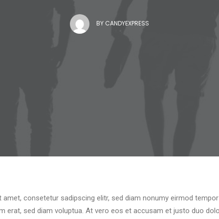
BY
CANDYEXPRESS
 amet, consetetur sadipscing elitr, sed diam nonumy eirmod tempor i
 erat, sed diam voluptua. At vero eos et accusam et justo duo dolo