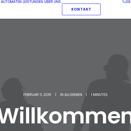
AUTOMATEN
LEISTUNGEN
ÜBER UNS
06
KONTAKT
FEBRUAR 11, 2015
|
IN
ALLGEMIEN
|
1 MINUTES
Willkomme