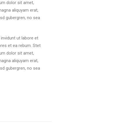
um dolor sit amet,
magna aliquyam erat,
asd gubergren, no sea
nvidunt ut labore et
res et ea rebum. Stet
um dolor sit amet,
magna aliquyam erat,
asd gubergren, no sea